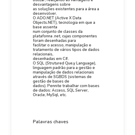
utilizar, realçando as vantagens e
desvantagens sobre
as soluções existentes para a área a
desenvolver.
O ADO.NET (Active X Data
Objects.NET), tecnologia em que a
base assenta
num conjunto de classes da
platafonna .net, cujas componentes
foram desenhadas para
facilitar o acesso, manipulação e
tratamento de vários tipos de dados
relacionais,
desenhadas em C#.
O SQL (Strutured Que,y Language),
linguagem padrão para a gestão e
manipulação de dados relacionais
através de SGBDS (sistemas de
gestão de bases de
dados). Pennite trabalhar com bases
de dados: Access, SQL Server,
Oracle, MySql, etc.
Palavras chaves